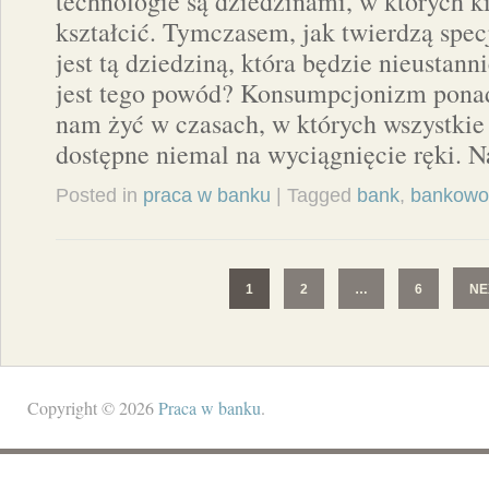
technologie są dziedzinami, w których k
kształcić. Tymczasem, jak twierdzą spec
jest tą dziedziną, która będzie nieustanni
jest tego powód? Konsumpcjonizm ponad
nam żyć w czasach, w których wszystkie
dostępne niemal na wyciągnięcie ręki. 
Posted in
praca w banku
| Tagged
bank
,
bankowo
1
2
…
6
NE
Copyright © 2026
Praca w banku
.