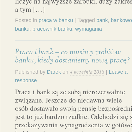
liczyć na najwyższe zarobki, duży zakre
a tym […]
Posted in
praca w banku
| Tagged
bank
,
bankowo
banku
,
pracownik banku
,
wymagania
Praca i bank – co musimy zrobić w
banku, kiedy dostaniemy nową pracę?
4 września 2018
Published by
Darek
on
|
Leave a
response
Praca i bank są ze sobą nierozerwalnie
związane. Jeszcze do niedawna wiele
osób dostawało swoją pensję bezpośrednio
jest to już bardzo rzadkie. Odchodzi się
przekazywania wynagrodzenia w gotówce,