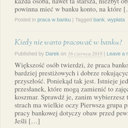
każda osoba, nawet ta starsza, niezbyt o
powinna mieć w banku konto, na które 
Posted in
praca w banku
| Tagged
bank
,
wypłata
Kiedy nie warto pracować w banku?
16 czerwca 2018
Published by
Darek
on
|
Leave a 
Większość osób twierdzi, że praca bank
bardziej prestiżowych i dobrze rokującyc
przyszłość. Poniekąd tak jest. Istnieje je
przesłanek, które mogą zamienić to zaj
koszmar. Sprawdź je, zanim wybierzesz t
strach ma wielkie oczy Pierwsza grupa 
pracy bankowej dotyczy obaw przed pew
Jeśli […]