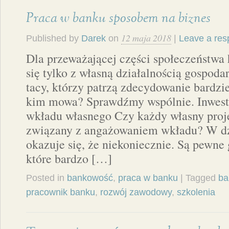
Praca w banku sposobem na biznes
12 maja 2018
Published by
Darek
on
|
Leave a re
Dla przeważającej części społeczeństwa 
się tylko z własną działalnością gospodar
tacy, którzy patrzą zdecydowanie bardzi
kim mowa? Sprawdźmy wspólnie. Inwest
wkładu własnego Czy każdy własny proje
związany z angażowaniem wkładu? W dzi
okazuje się, że niekoniecznie. Są pewn
które bardzo […]
Posted in
bankowość
,
praca w banku
| Tagged
ba
pracownik banku
,
rozwój zawodowy
,
szkolenia