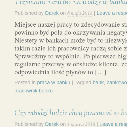
Trzymanie nerwów na wodzy w bank
8 maja 2018
Published by
Darek
on
|
Leave a res
Miejsce naszej pracy to zdecydowanie str
powinno być pola do okazywania negaty
Niestety w bankach może być to niezwyk
takim razie ich pracownicy radzą sobie z
Sprawdźmy to wspólnie. Po pierwsze hig
regularne przerwy w obsłudze klienta, z
odpowiednia ilość płynów to […]
Posted in
praca w banku
| Tagged
bank
,
bankowo
pracownik banku
Czy młodzi ludzie chcą pracować w b
1 marca 2018
Published by
Darek
on
|
Leave a re