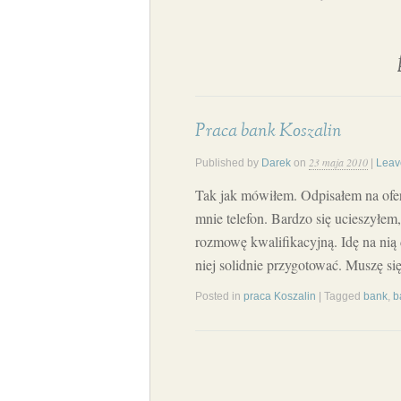
Praca bank Koszalin
23 maja 2010
Published by
Darek
on
|
Leav
Tak jak mówiłem. Odpisałem na ofer
mnie telefon. Bardzo się ucieszyłem
rozmowę kwalifikacyjną. Idę na nią 
niej solidnie przygotować. Muszę si
Posted in
praca Koszalin
| Tagged
bank
,
b