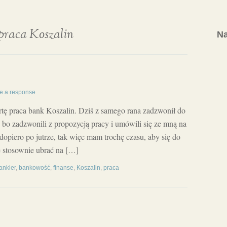
praca Koszalin
Na
e a response
tę praca bank Koszalin. Dziś z samego rana zadzwonił do
, bo zadzwonili z propozycją pracy i umówili się ze mną na
dopiero po jutrze, tak więc mam trochę czasu, aby się do
ę stosownie ubrać na […]
ankier
,
bankowość
,
finanse
,
Koszalin
,
praca